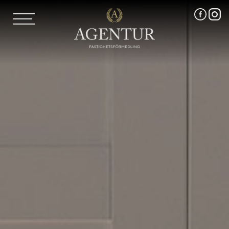
AGENTUR SKI
UTLAND
MARKNADSFÖRING
FRI VÄRDERING
VÅRA MÄKLARE
VÄRMLANDS LÄN
VÄSTMANLANDS LÄN
ÖREBRO LÄN
OM OSS