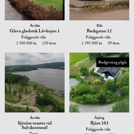
Arvika
Eda
Glava glasbruk Lövkojan 1
Backgatan 12
Friliggande villa
Friliggande villa
2 300 000 kr
150 kvm
1 395 000 kr
89 kvm
Budgivning pågår
Arvika
Årjäng
Sjönära tomter vid
Bjärn 103
Sulviksstrand!
Friliggande villa