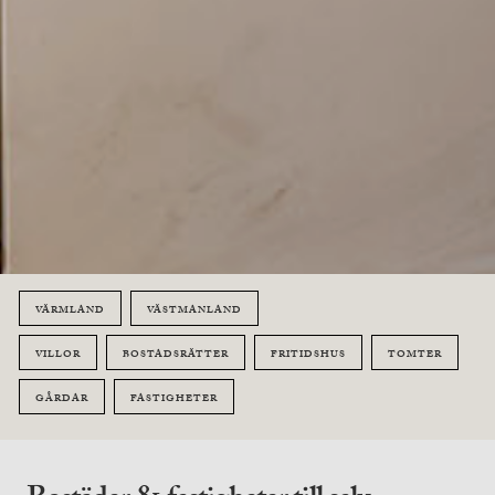
VÄRMLAND
VÄSTMANLAND
VILLOR
BOSTADSRÄTTER
FRITIDSHUS
TOMTER
GÅRDAR
FASTIGHETER