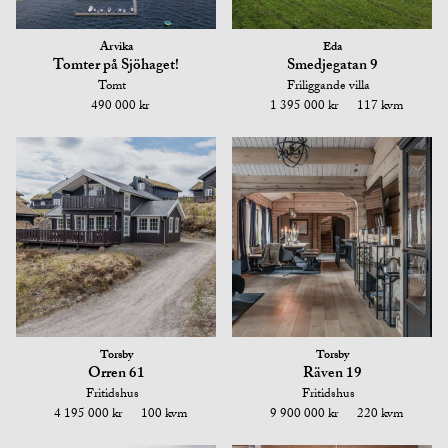
Arvika
Eda
Tomter på Sjöhaget!
Smedjegatan 9
Tomt
Friliggande villa
490 000 kr
1 395 000 kr
117 kvm
Torsby
Torsby
Orren 61
Räven 19
Fritidshus
Fritidshus
4 195 000 kr
100 kvm
9 900 000 kr
220 kvm