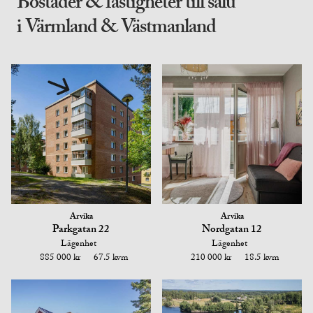
Bostäder & fastigheter till salu
i Värmland & Västmanland
Arvika
Arvika
Parkgatan 22
Nordgatan 12
Lägenhet
Lägenhet
885 000 kr
67.5 kvm
210 000 kr
18.5 kvm