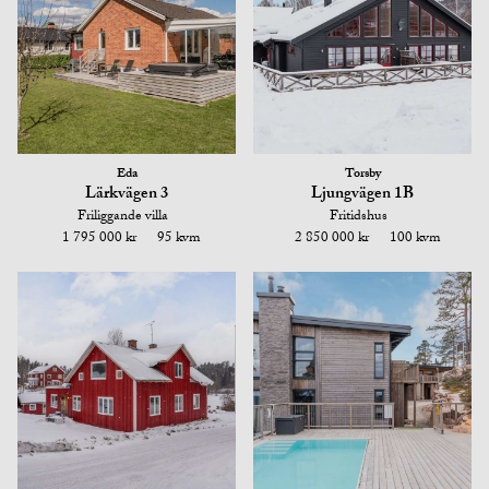
Eda
Torsby
Lärkvägen 3
Ljungvägen 1B
Friliggande villa
Fritidshus
1 795 000 kr
95 kvm
2 850 000 kr
100 kvm