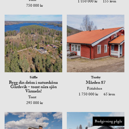
Tomt
1 850 000 kr
155 kvm
750 000 kr
Säffle
Torsby
Bygg din dröm i natursköna
Mården 87
Gårdsvik – tomt nära sjön
Fritidshus
Värmeln!
1 750 000 kr
65 kvm
Tomt
295 000 kr
Budgivning pågår