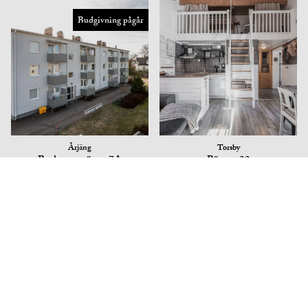
Budgivning pågår
Årjäng
Torsby
Backmansvägen 7A
Bävern 23
Lägenhet
Fritidshus
360 000 kr
58 kvm
2 075 000 kr
51 kvm
Budgivning pågår