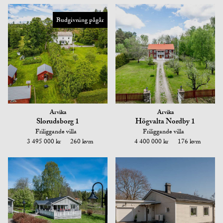
Budgivning pågår
Arvika
Arvika
Slorudsborg 1
Högvalta Nordby 1
Friliggande villa
Friliggande villa
3 495 000 kr
260 kvm
4 400 000 kr
176 kvm