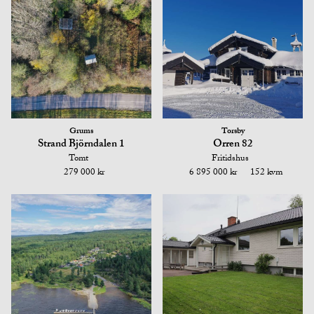
Grums
Torsby
Strand Björndalen 1
Orren 82
Tomt
Fritidshus
279 000 kr
6 895 000 kr
152 kvm