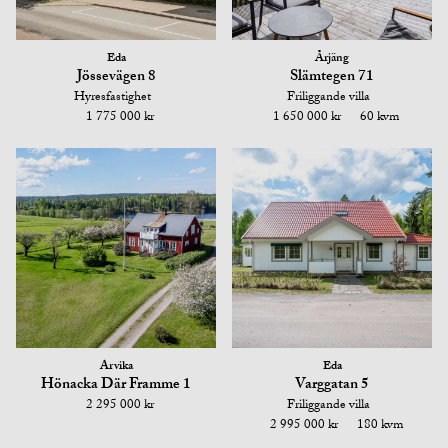
Eda
Årjäng
Jössevägen 8
Slämtegen 71
Hyresfastighet
Friliggande villa
1 775 000 kr
1 650 000 kr
60 kvm
Arvika
Eda
Hönacka Där Framme 1
Varggatan 5
2 295 000 kr
Friliggande villa
2 995 000 kr
180 kvm