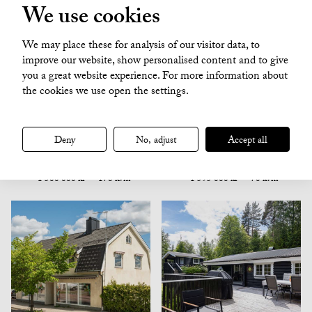
We use cookies
Budgivning pågår
We may place these for analysis of our visitor data, to
improve our website, show personalised content and to give
you a great website experience. For more information about
the cookies we use open the settings.
Eda
Arvika
Deny
No, adjust
Accept all
Bergerud Björkliden 1
Rådane Klamma 1
Friliggande villa
Friliggande villa
1 500 000 kr
178 kvm
1 595 000 kr
70 kvm