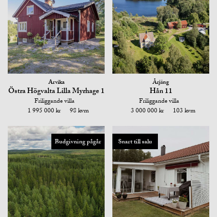
Arvika
Årjäng
Östra Högvalta Lilla Myrhage 1
Hån 11
Friliggande villa
Friliggande villa
1 995 000 kr
98 kvm
3 000 000 kr
103 kvm
Budgivning pågår
Snart till salu