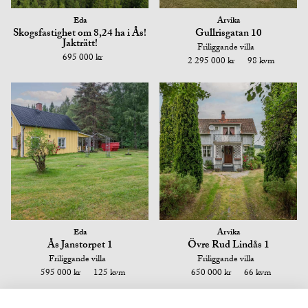
Eda
Arvika
Skogsfastighet om 8,24 ha i Ås!
Gullrisgatan 10
Jakträtt!
Friliggande villa
695 000 kr
2 295 000 kr
98 kvm
Eda
Arvika
Ås Janstorpet 1
Övre Rud Lindås 1
Friliggande villa
Friliggande villa
595 000 kr
125 kvm
650 000 kr
66 kvm