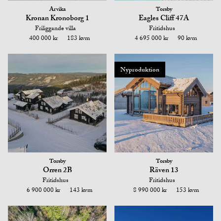
Arvika
Torsby
Kronan Kronoborg 1
Eagles Cliff 47A
Friliggande villa
Fritidshus
400 000 kr
183 kvm
4 695 000 kr
90 kvm
Nyproduktion
Torsby
Torsby
Orren 2B
Räven 13
Fritidshus
Fritidshus
6 900 000 kr
143 kvm
8 990 000 kr
153 kvm