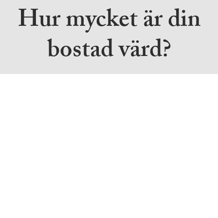
Hur mycket är din
bostad värd?
du ska sälja din villa, bostadsrätt, radhus eller ditt friti
koll på värdet och när det är bäst tidpunkt att sälja din
ker på att göra en bra bostadsaffär ska du välja en mä
göra det yttersta för dig. Våra mäklare använder sig uta
enten för att hålla sig i ajour med marknaden och 
itet och service i varje steg under processen.
 tankar att ta reda på värdet på din bostad, fyll i form
 vi dig så att du får koll på läget – helt kostnadsfritt.