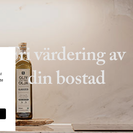
Fri värdering av
din bostad
r
te