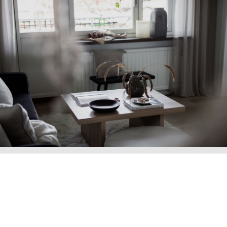
Vi framhäver ditt hem
Vi på Agentur jobbar nära med stylister för att framhäva
ditt hem på bästa sätt. Hemtrevligt, stilrent och modernt –
3 ledord till ett högre slutpris. En spekulants magkänsla
säger allt och det är den vi vill övertyga. Med en