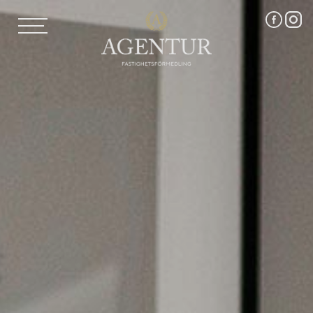
TJÄNSTER
AGENTUR SKI
FRI VÄRDERING
VÅRA MÄKLARE
VÄRMLANDS LÄN
VÄSTMANLANDS LÄN
OM OSS