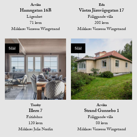
Arvika
Eda
Hamngatan 16B
Västra Järnvägsgatan 17
Lägenhet
Friliggande villa
71 kvm
208 kvm
Mäklare: Vanessa Wingstrand
Mäklare: Vanessa Wingstrand
Såld
Såld
Torsby
Arvika
Illern 7
Strand Gunnebo 1
Fritidshus
Friliggande villa
120 kvm
80 kvm
Mäklare: Julia Nordin
Mäklare: Vanessa Wingstrand