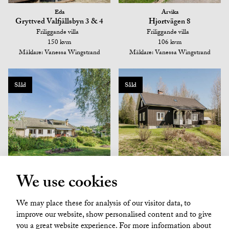
Eda
Arvika
Gryttved Valfjällsbyn 3 & 4
Hjortvägen 8
Friliggande villa
Friliggande villa
150 kvm
106 kvm
Mäklare: Vanessa Wingstrand
Mäklare: Vanessa Wingstrand
Såld
Såld
We use cookies
Arvika
Arvika
Skönviksvägen 10
Fredros Strömbacken 1
Friliggande villa
Mäklare: Vanessa Wingstrand
We may place these for analysis of our visitor data, to
200 kvm
improve our website, show personalised content and to give
Mäklare: Malin Jakobsson
you a great website experience. For more information about