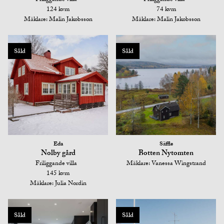
124 kvm
74 kvm
Mäklare: Malin Jakobsson
Mäklare: Malin Jakobsson
Såld
Såld
Eda
Säffle
Nolby gård
Botten Nytomten
Friliggande villa
Mäklare: Vanessa Wingstrand
145 kvm
Mäklare: Julia Nordin
Såld
Såld