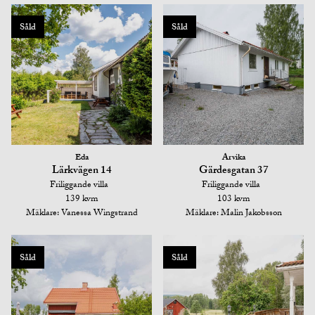
Såld
Såld
Eda
Arvika
Lärkvägen 14
Gärdesgatan 37
Friliggande villa
Friliggande villa
139 kvm
103 kvm
Mäklare: Vanessa Wingstrand
Mäklare: Malin Jakobsson
Såld
Såld