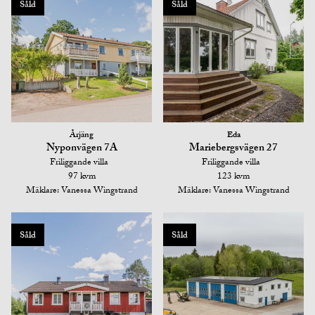
Såld
Såld
Årjäng
Eda
Nyponvägen 7A
Mariebergsvägen 27
Friliggande villa
Friliggande villa
97 kvm
123 kvm
Mäklare: Vanessa Wingstrand
Mäklare: Vanessa Wingstrand
Såld
Såld