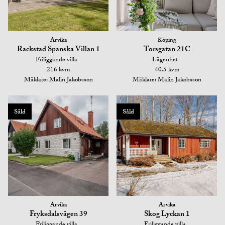
Arvika
Köping
Rackstad Spanska Villan 1
Torsgatan 21C
Friliggande villa
Lägenhet
216 kvm
40.5 kvm
Mäklare: Malin Jakobsson
Mäklare: Malin Jakobsson
Såld
Såld
Arvika
Arvika
Fryksdalsvägen 39
Skog Lyckan 1
Friliggande villa
Friliggande villa