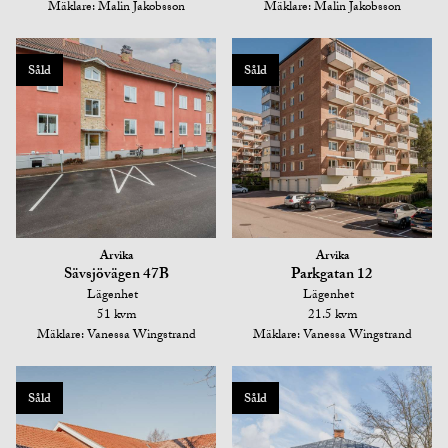
Mäklare: Malin Jakobsson
Mäklare: Malin Jakobsson
Såld
Såld
Arvika
Arvika
Sävsjövägen 47B
Parkgatan 12
Lägenhet
Lägenhet
51 kvm
21.5 kvm
Mäklare: Vanessa Wingstrand
Mäklare: Vanessa Wingstrand
Såld
Såld