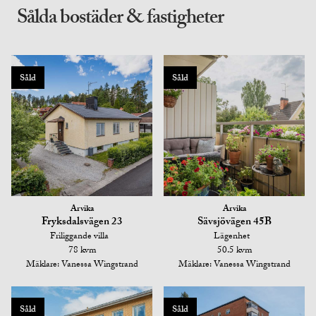
Sålda bostäder & fastigheter
Såld
Såld
Arvika
Arvika
Fryksdalsvägen 23
Sävsjövägen 45B
Friliggande villa
Lägenhet
78 kvm
50.5 kvm
Mäklare: Vanessa Wingstrand
Mäklare: Vanessa Wingstrand
Såld
Såld