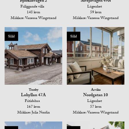
Björkåsvägen 2
Sävsjövägen 49B
Friliggande villa
Lägenhet
148 kvm
59 kvm
Mäklare: Vanessa Wingstrand
Mäklare: Vanessa Wingstrand
Såld
Såld
Torsby
Arvika
Lohyllan 47A
Nordgatan 10
Fritidshus
Lägenhet
167 kvm
57 kvm
Mäklare: Julia Nordin
Mäklare: Vanessa Wingstrand