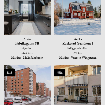
Arvika
Arvika
Fabriksgatan 8B
Rackstad Granhem 1
Lägenhet
Friliggande villa
66.5 kvm
193 kvm
Mäklare: Malin Jakobsson
Mäklare: Vanessa Wingstrand
Såld
Såld