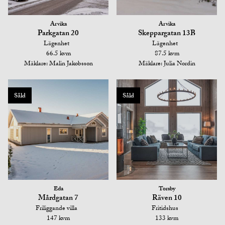
Arvika
Arvika
Parkgatan 20
Skeppargatan 13B
Lägenhet
Lägenhet
66.5 kvm
87.5 kvm
Mäklare: Malin Jakobsson
Mäklare: Julia Nordin
Såld
Såld
Eda
Torsby
Mårdgatan 7
Räven 10
Friliggande villa
Fritidshus
147 kvm
133 kvm