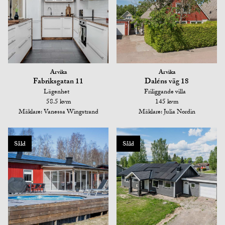
Arvika
Arvika
Fabriksgatan 11
Daléns väg 18
Lägenhet
Friliggande villa
58.5 kvm
145 kvm
Mäklare: Vanessa Wingstrand
Mäklare: Julia Nordin
Såld
Såld