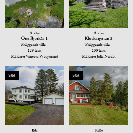
Arvika
Arvika
Öna Björkås 1
Klockargatan 3
Friliggande villa
Friliggande villa
129 kvm
100 kvm
Mäklare: Vanessa Wingstrand
Mäklare: Julia Nordin
Såld
Såld
Eda
Säffle