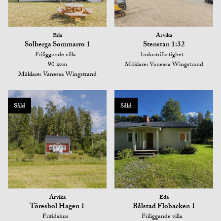
Eda
Arvika
Solberga Sommarro 1
Stenstan 1:32
Friliggande villa
Industrifastighet
90 kvm
Mäklare: Vanessa Wingstrand
Mäklare: Vanessa Wingstrand
Såld
Såld
Arvika
Eda
Töresbol Hagen 1
Bålstad Flobacken 1
Fritidshus
Friliggande villa