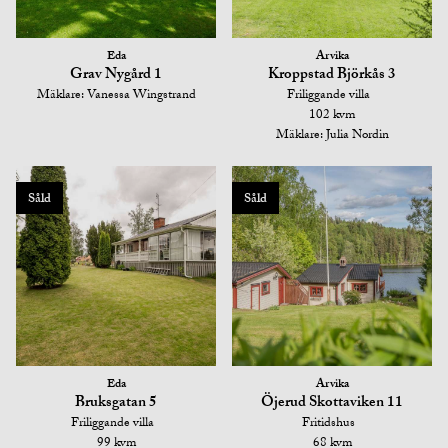
Eda
Arvika
Grav Nygård 1
Kroppstad Björkås 3
Mäklare: Vanessa Wingstrand
Friliggande villa
102 kvm
Mäklare: Julia Nordin
Såld
Såld
Eda
Arvika
Bruksgatan 5
Öjerud Skottaviken 11
Friliggande villa
Fritidshus
99 kvm
68 kvm