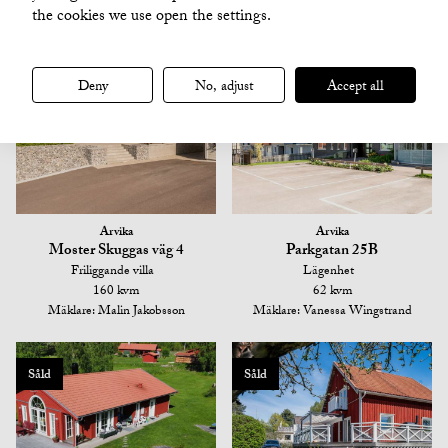
the cookies we use open the settings.
Såld
Såld
Deny
No, adjust
Accept all
Arvika
Arvika
Moster Skuggas väg 4
Parkgatan 25B
Friliggande villa
Lägenhet
160 kvm
62 kvm
Mäklare: Malin Jakobsson
Mäklare: Vanessa Wingstrand
Såld
Såld