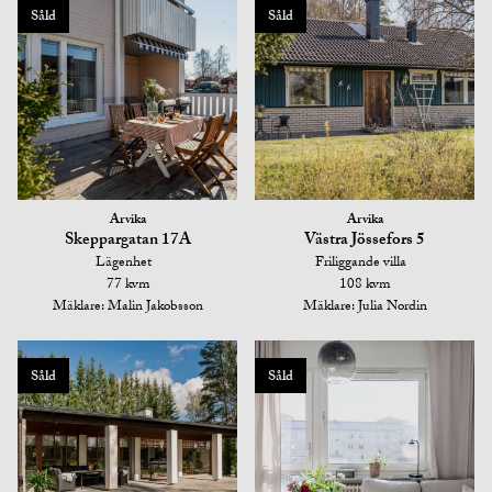
Såld
Såld
Arvika
Arvika
Skeppargatan 17A
Västra Jössefors 5
Lägenhet
Friliggande villa
77 kvm
108 kvm
Mäklare: Malin Jakobsson
Mäklare: Julia Nordin
Såld
Såld