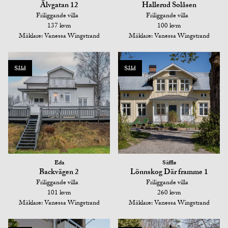
Älvgatan 12
Hallerud Solåsen
Friliggande villa
Friliggande villa
137 kvm
100 kvm
Mäklare: Vanessa Wingstrand
Mäklare: Vanessa Wingstrand
Såld
Såld
Eda
Säffle
Backvägen 2
Lönnskog Där framme 1
Friliggande villa
Friliggande villa
101 kvm
260 kvm
Mäklare: Vanessa Wingstrand
Mäklare: Vanessa Wingstrand