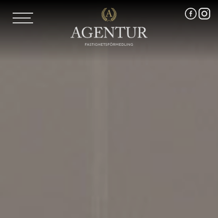
AGENTUR SKI
UTLAND
MARKNADSFÖRING
FRI VÄRDERING
VÅRA MÄKLARE
VÄRMLANDS LÄN
VÄSTMANLANDS LÄN
ÖREBRO LÄN
OM OSS