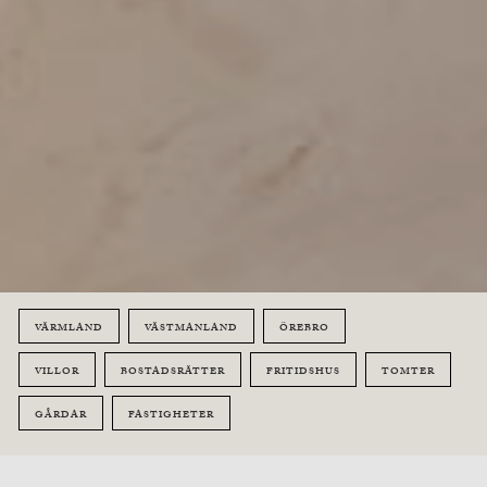
VÄRMLAND
VÄSTMANLAND
ÖREBRO
VILLOR
BOSTADSRÄTTER
FRITIDSHUS
TOMTER
GÅRDAR
FASTIGHETER