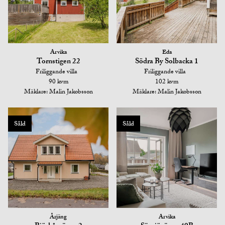
Arvika
Eda
Tornstigen 22
Södra By Solbacka 1
Friliggande villa
Friliggande villa
90 kvm
102 kvm
Mäklare: Malin Jakobsson
Mäklare: Malin Jakobsson
Såld
Såld
Årjäng
Arvika