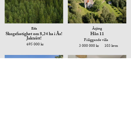
Eda
Årjäng
Skogsfastighet om 8,24 ha i Ås!
Hån 11
Jakträtt!
Friliggande villa
695 000 kr
3 000 000 kr
103 kvm
Arvika
Arvika
Östra Högvalta Lilla Myrhage 1
Nordgatan 12
Friliggande villa
Lägenhet