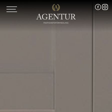
TJÄNSTER
AGENTUR SKI
FRI VÄRDERING
VÅRA MÄKLARE
VÄRMLANDS LÄN
VÄSTMANLANDS LÄN
OM OSS