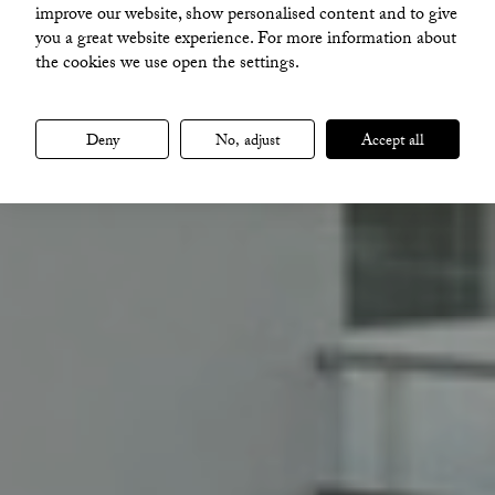
Backmansvägen 7A
improve our website, show personalised content and to give
you a great website experience. For more information about
the cookies we use open the settings.
VISA ALLA BILDER
Deny
No, adjust
Accept all