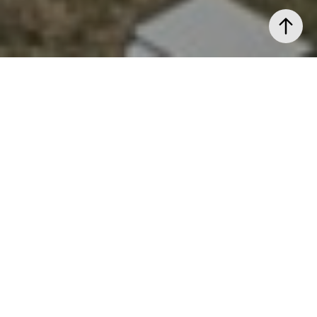
Dela denna bostad på Facebook
Välplanerad 2:a med balkong
och nyrenoverat badrum!
Välkommen till denna trivsamma lägenhet om 58 kvm!
Här möts du av en rymlig hall med nytt golv och med gott
om förvaring i garderober med spegeldörrar. Köket har
nymålade köksluckor och plats för matgrupp, samt utgång
till en balkong som förlänger rummet. Sovrummet har fått
ett lyft med nytt golv och nymålade väggar. Stort
vardagsrum med generösa ytor för möblemang.
Nyrenoverat badrum från 2022, utrustat med tvättmaskin.