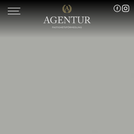
AGENTUR SKI
UTLAND
MARKNADSFÖRING
FRI VÄRDERING
VÅRA MÄKLARE
VÄRMLANDS LÄN
VÄSTMANLANDS LÄN
ÖREBRO LÄN
OM OSS