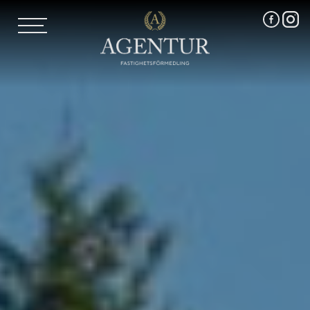
AGENTUR SKI
UTLAND
MARKNADSFÖRING
FRI VÄRDERING
VÅRA MÄKLARE
VÄRMLANDS LÄN
VÄSTMANLANDS LÄN
ÖREBRO LÄN
OM OSS