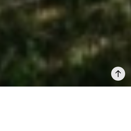
Dela denna bostad på Facebook
Välkommen till Edasvängen
5B – ett praktiskt och