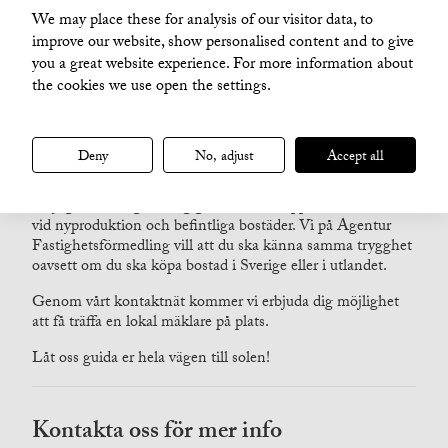
We may place these for analysis of our visitor data, to
Låt oss hjälpa dig att uppfylla
improve our website, show personalised content and to give
you a great website experience. For more information about
din dröm om en bostad i
the cookies we use open the settings.
utlandet!
Deny
No, adjust
Accept all
Att köpa bostad utomlands kan ibland vara krångligt. Med
hjälp av erfarna och etablerade samarbetspartners har vi
möjlighet att vägleda dig genom hela köpprocessen, både
vid nyproduktion och befintliga bostäder. Vi på Agentur
Fastighetsförmedling vill att du ska känna samma trygghet
oavsett om du ska köpa bostad i Sverige eller i utlandet.
Genom vårt kontaktnät kommer vi erbjuda dig möjlighet
att få träffa en lokal mäklare på plats.
Låt oss guida er hela vägen till solen!
Kontakta oss för mer info