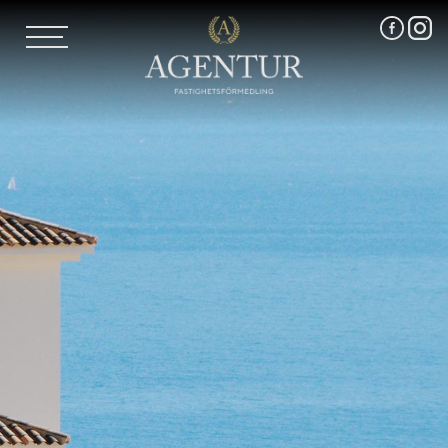
AGENTUR SKI
UTLAND
MARKNADSFÖRING
FRI VÄRDERING
VÅRA MÄKLARE
VÄRMLANDS LÄN
VÄSTMANLANDS LÄN
ÖREBRO LÄN
OM OSS