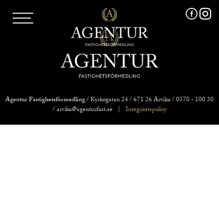
AGENTUR SKI
UTLAND
MARKNADSFÖRING
FRI VÄRDERING
VÅRA MÄKLARE
VÄRMLANDS LÄN
VÄSTMANLANDS LÄN
Agentur Fastighetsförmedling
/ Kyrkogatan 24 / 671 26 Arvika / 0570 - 100 30
ÖREBRO LÄN
/ arvika@agenturfast.se
|
Integritetspolicy
OM OSS